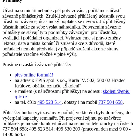
Přihlášky
Účast na semináři nebude zpět potvrzována, počítáme s účastí
závazně přihlášených. Zruší-li závazně přihlášený účastník svou
účast po uzávěrce, účastnický poplatek se nevrací. Již přihlášený
účastník může za sebe vyslat náhradníka. Potvrzením závazné
přihlášky se stávají tyto podmínky závaznými pro účastníka,
vysílající i pořádající organizaci. Vyhrazujeme si právo změny
lektora, data a místa konání či zrušení akce z důvodů, které
pořadatel nemohl předvídat (v případě zrušení akce ze strany
pořadatele vracíme vložné v plné výši).
Prosíme o zaslání závazné přihlášky
přes online formulář
na adresu: EPIS spol. s r.o., Karla IV. 502, 500 02 Hradec
Králové, obálku označte „Školení“
e-mailem (s náležitostmi přihlášky) na adresu:
skoleni@epis-
rpic.cz
na tel. číslo
495 523 514
, dotazy i na mobil
737 504 658
.
Přihlášky budou vyřizovány v pořadí, ve kterém byly doručeny, do
vyčerpání kapacity semináře. Při projevení zájmu po uzávěrce
přihlášek je možné domluvit účast na semináři telefonicky na číslech
737 504 658; 495 523 514; 495 530 209 (pracovní den mezi 9 00 -
14 00 hod.)