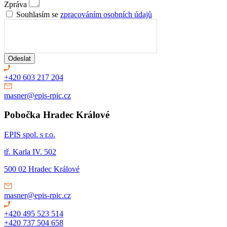
Zpráva
Souhlasím se
zpracováním osobních údajů
Odeslat
+420 603 217 204
masner@epis-rpic.cz
Pobočka Hradec Králové
EPIS spol. s r.o.
tř. Karla IV. 502
500 02 Hradec Králové
masner@epis-rpic.cz
+420 495 523 514
+420 737 504 658