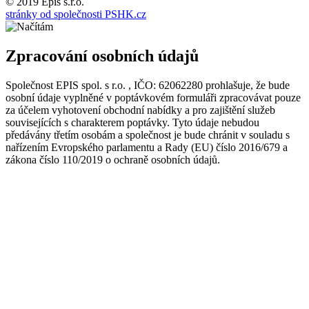
© 2019 Epis s.r.o.
stránky od společnosti PSHK.cz
Zpracování osobních údajů
Společnost EPIS spol. s r.o. , IČO: 62062280 prohlašuje, že bude
osobní údaje vyplněné v poptávkovém formuláři zpracovávat pouze
za účelem vyhotovení obchodní nabídky a pro zajištění služeb
souvisejících s charakterem poptávky. Tyto údaje nebudou
předávány třetím osobám a společnost je bude chránit v souladu s
nařízením Evropského parlamentu a Rady (EU) číslo 2016/679 a
zákona číslo 110/2019 o ochraně osobních údajů.