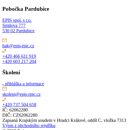
Pobočka Pardubice
EPIS spol. s r.o.
Smilova 777
530 02 Pardubice
hak@epis-rpic.cz
+420 466 611 919
+420 603 217 204
Školení
- přihláška a informace
skoleni@epis-rpic.cz
+420 737 504 658
IČ: 62062280
DIČ: CZ62062280
Zapsaná Krajským soudem v Hradci Králové, oddíl C, vložka 7313
Výpis z obchodního rejstříku