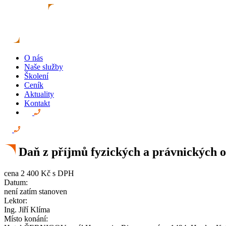
O nás
Naše služby
Školení
Ceník
Aktuality
Kontakt
Daň z příjmů fyzických a právnických 
cena
2 400 Kč
s DPH
Datum:
není zatím stanoven
Lektor:
Ing. Jiří Klíma
Místo konání: