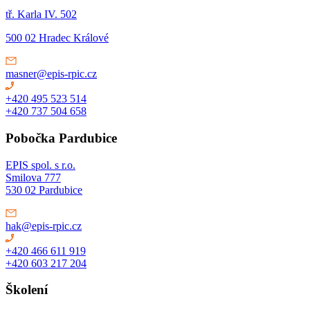
tř. Karla IV. 502
500 02 Hradec Králové
masner@epis-rpic.cz
+420 495 523 514
+420 737 504 658
Pobočka Pardubice
EPIS spol. s r.o.
Smilova 777
530 02 Pardubice
hak@epis-rpic.cz
+420 466 611 919
+420 603 217 204
Školení