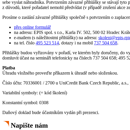
sebe vyslat náhradníka. Potvrzením závazné přihlášky se stávají tyto 
z důvodů, které pořadatel nemohl předvídat (v případě zrušení akce ze
Prosíme o zaslání závazné přihlášky společně s potvrzením o zaplacení
přes online formulář
na adresu: EPIS spol. s r.o., Karla IV. 502, 500 02 Hradec Krá
e-mailem (s náležitostmi přihlášky) na adresu:
skoleni@epis-rpi
na tel. číslo
495 523 514
, dotazy i na mobil
737 504 658
.
Přihlášky budou vyřizovány v pořadí, ve kterém byly doručeny, do vy
domluvit účast na semináři telefonicky na číslech 737 504 658; 495 
Platba
Úhradu vložného proveďte příkazem k úhradě nebo složenkou.
Číslo účtu: 70336001 / 2700 u UniCredit Bank Czech Republic, a.s.
Variabilní symboly: (= kód školení)
Konstantní symbol: 0308
Daňový doklad bude účastníkům vydán při prezenci.
Napište nám