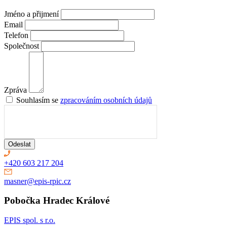
Jméno a přijmení
Email
Telefon
Společnost
Zpráva
Souhlasím se
zpracováním osobních údajů
Odeslat
+420 603 217 204
masner@epis-rpic.cz
Pobočka Hradec Králové
EPIS spol. s r.o.