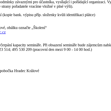
podmínky závaznými pro účastníka, vysílající i pořádající organizaci. V
 strany pořadatele vracíme vložné v plné výši).
 (kopie bank. výpisu příp. složenky kvůli identifikaci plátce)
lové, obálku označte „Školení“
c.cz
čerpání kapacity semináře. Při obsazení semináře bude zájemcům nabídn
523 514; 495 530 209 (pracovní den mezi 9 00 - 14 00 hod.)
, pobočka Hradec Králové